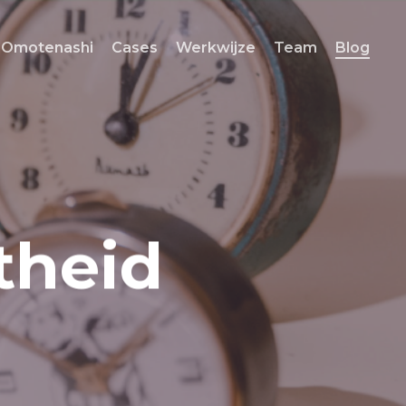
Omotenashi
Cases
Werkwijze
Team
Blog
theid