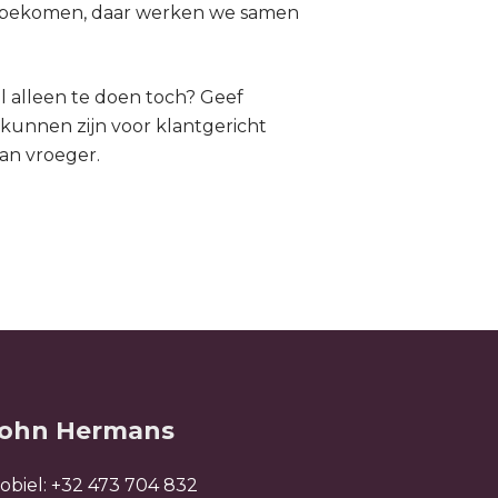
al bekomen, daar werken we samen
al alleen te doen toch? Geef
kunnen zijn voor klantgericht
dan vroeger.
ohn Hermans
obiel:
+32 473 704 832