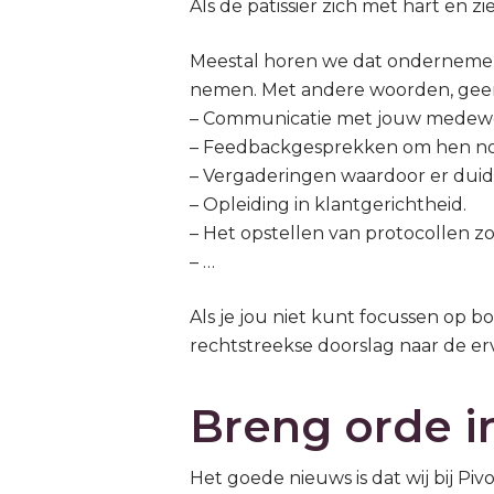
Als de patissier zich met hart en z
Meestal horen we dat ondernemers 
nemen. Met andere woorden, geen t
– Communicatie met jouw medewer
– Feedbackgesprekken om hen nog
– Vergaderingen waardoor er duide
– Opleiding in klantgerichtheid.
– Het opstellen van protocollen zod
– …
Als je jou niet kunt focussen op 
rechtstreekse doorslag naar de erv
Breng orde i
Het goede nieuws is dat wij bij Pi