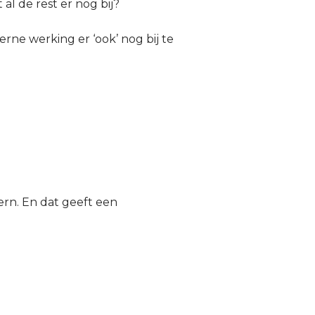
 al de rest er nog bij?
rne werking er ‘ook’ nog bij te
ern. En dat geeft een