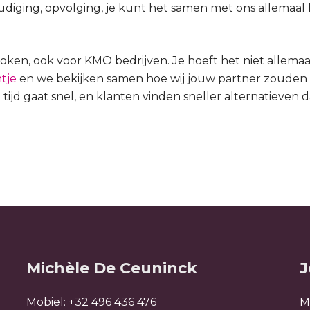
udiging, opvolging, je kunt het samen met ons allema
roken, ook voor KMO bedrijven. Je hoeft het niet allema
tje
en we bekijken samen hoe wij jouw partner zouden 
 tijd gaat snel, en klanten vinden sneller alternatieven 
Michèle De Ceuninck
J
Mobiel:
+32 496 436 476
M