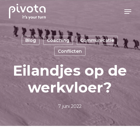
Skip
Men
to
main
content
Blog
Coaching
Communicatie
Conflicten
Eilandjes op de
werkvloer?
7 juni 2022