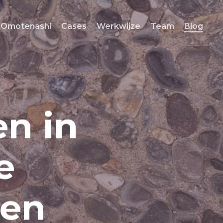
Omotenashi
Cases
Werkwijze
Team
Blog
n in
e
den