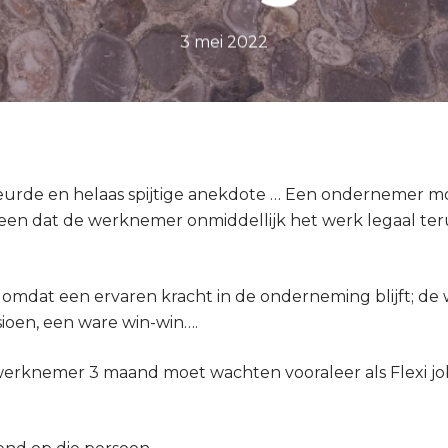
3 mei 2022
urde en helaas spijtige anekdote … Een ondernemer m
n dat de werknemer onmiddellijk het werk legaal terug
omdat een ervaren kracht in de onderneming blijft; de
nsioen, een ware win-win….
 werknemer 3 maand moet wachten vooraleer als Flexi 