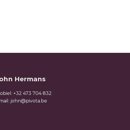
ohn Hermans
obiel:
+32 473 704 832
mail:
john@pivota.be