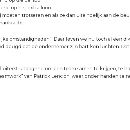
end op die persoon
end op het extra loon
 moeten trotseren en als ze dan uiteindelijk aan de beurt 
mankracht ….
lijke omstandigheden’. Daar leven we nu toch al een dikke
d deugd dat de ondernemer zijn hart kon luchten. Dat 
 uiterst uitdagend om een team samen te krijgen, te ho
teamwork” van Patrick Lencioni weer onder handen te ne